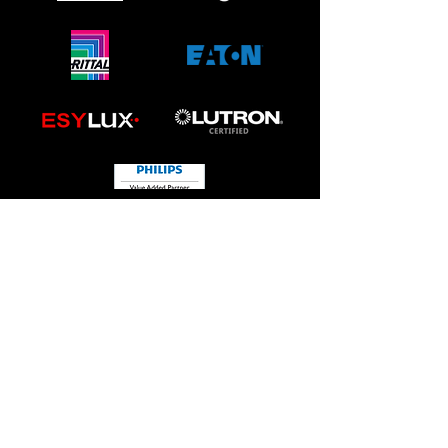
Rio de Janeiro: Av. Presidente Vargas 482,
salas 409 a 412 - Centro - RJ - Tel:
+55 21
2524-5018
Showroom Rio de Janeiro: CasaShopping -
Avenida Ayrton Senna 2150, Bloco G, Sala 210
- Barra da Tijuca - RJ - Tel: +55 21 2108-6370
São Paulo - Avenida Brigadeiro Luiz
Antonio 2696, sala 203 - Jardim Paulista - SP -
Tel +55 11 2667-2590
endev@endev.com.br
SMS LEGRAND RITTAL EATON
ESYLUX LUTRON PHILIPS
© 2018 por Endev. Todos direitos reservados.